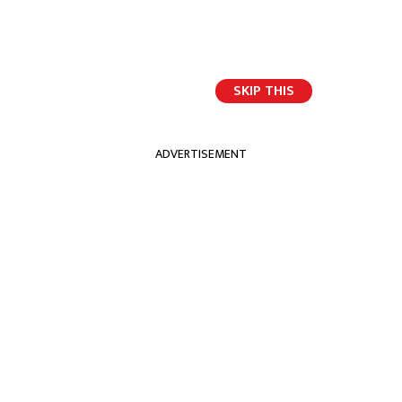
SKIP THIS
ो बृहत् सांस्कृतिक महोत्सवमा प्रमुख अतिथि
2
२२ दिनपछि दोधारा 
ADVERTISEMENT
नगरप्रमुख बोगटीको
सक्रियताः मझगाउँ
विमानस्थल विस्तारका