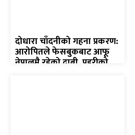
दोधारा चाँदनीको गहना प्रकरण:
आरोपितले फेसबुकबाट आफू
नेपालमै रहेको दाबी, प्रहरीको
मौनतामाथि प्रश्न