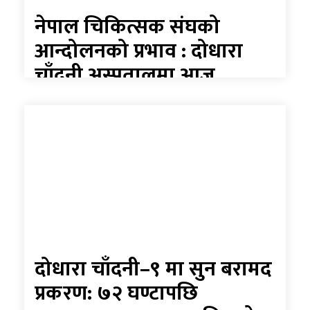
नेपाल चिकित्सक संघको
आन्दोलनको प्रभाव : दोधारा
चाँदनी अस्पतालमा आज
आकस्मिकबाहेक सबै सेवा बन्द
दोधारा चाँदनी–९ मा सुन बरामद
प्रकरण: ७२ घण्टापछि