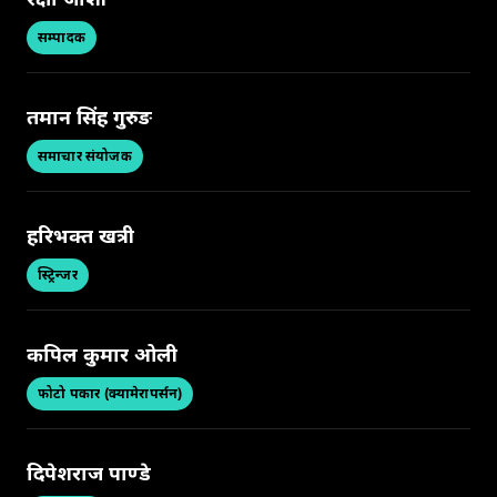
रक्षा जोशी
सम्पादक
तमान सिंह गुरुङ
समाचार संयोजक
हरिभक्त खत्री
स्ट्रिन्जर
कपिल कुमार ओली
फोटो पत्रकार (क्यामेरापर्सन)
दिपेशराज पाण्डे