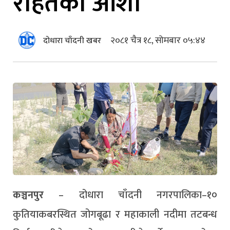
राहतको आशा
२०८१ चैत्र १८, सोमबार ०५:४४
दोधारा चाँदनी खबर
कञ्चनपुर
– दोधारा चाँदनी नगरपालिका–१०
कुतियाकबरस्थित जोगबूढा र महाकाली नदीमा तटबन्ध