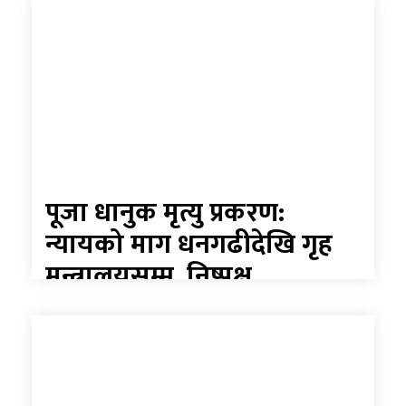
पूजा धानुक मृत्यु प्रकरण:
न्यायको माग धनगढीदेखि गृह
मन्त्रालयसम्म, निष्पक्ष
छानबिनका लागि सरकारलाई
दबाब